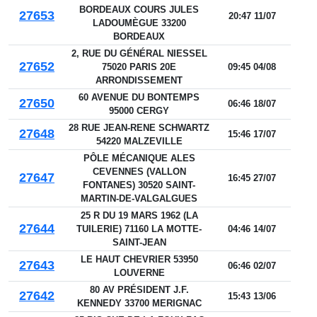
BORDEAUX COURS JULES
27653
20:47 11/07
LADOUMÈGUE 33200
BORDEAUX
2, RUE DU GÉNÉRAL NIESSEL
27652
75020 PARIS 20E
09:45 04/08
ARRONDISSEMENT
60 AVENUE DU BONTEMPS
27650
06:46 18/07
95000 CERGY
28 RUE JEAN-RENE SCHWARTZ
27648
15:46 17/07
54220 MALZEVILLE
PÔLE MÉCANIQUE ALES
CEVENNES (VALLON
27647
16:45 27/07
FONTANES) 30520 SAINT-
MARTIN-DE-VALGALGUES
25 R DU 19 MARS 1962 (LA
27644
TUILERIE) 71160 LA MOTTE-
04:46 14/07
SAINT-JEAN
LE HAUT CHEVRIER 53950
27643
06:46 02/07
LOUVERNE
80 AV PRÉSIDENT J.F.
27642
15:43 13/06
KENNEDY 33700 MERIGNAC