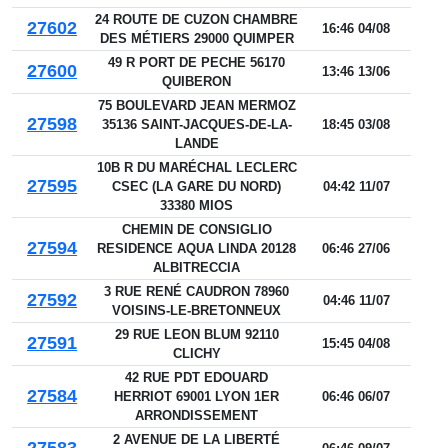
24 ROUTE DE CUZON CHAMBRE
27602
16:46 04/08
DES MÉTIERS 29000 QUIMPER
49 R PORT DE PECHE 56170
27600
13:46 13/06
QUIBERON
75 BOULEVARD JEAN MERMOZ
27598
35136 SAINT-JACQUES-DE-LA-
18:45 03/08
LANDE
10B R DU MARÉCHAL LECLERC
27595
CSEC (LA GARE DU NORD)
04:42 11/07
33380 MIOS
CHEMIN DE CONSIGLIO
27594
RESIDENCE AQUA LINDA 20128
06:46 27/06
ALBITRECCIA
3 RUE RENÉ CAUDRON 78960
27592
04:46 11/07
VOISINS-LE-BRETONNEUX
29 RUE LEON BLUM 92110
27591
15:45 04/08
CLICHY
42 RUE PDT EDOUARD
27584
HERRIOT 69001 LYON 1ER
06:46 06/07
ARRONDISSEMENT
2 AVENUE DE LA LIBERTÉ