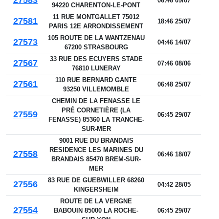
27583
06:46 09/07
94220 CHARENTON-LE-PONT
11 RUE MONTGALLET 75012
27581
18:46 25/07
PARIS 12E ARRONDISSEMENT
105 ROUTE DE LA WANTZENAU
27573
04:46 14/07
67200 STRASBOURG
33 RUE DES ECUYERS STADE
27567
07:46 08/06
76810 LUNERAY
110 RUE BERNARD GANTE
27561
06:48 25/07
93250 VILLEMOMBLE
CHEMIN DE LA FENASSE LE
PRÉ CORNETIÈRE (LA
27559
06:45 29/07
FENASSE) 85360 LA TRANCHE-
SUR-MER
9001 RUE DU BRANDAIS
RESIDENCE LES MARINES DU
27558
06:46 18/07
BRANDAIS 85470 BREM-SUR-
MER
83 RUE DE GUEBWILLER 68260
27556
04:42 28/05
KINGERSHEIM
ROUTE DE LA VERGNE
27554
BABOUIN 85000 LA ROCHE-
06:45 29/07