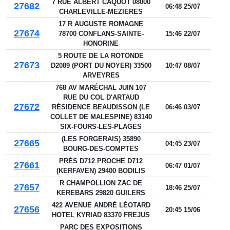
7 RUE ALBERT CAQUOT 08000
27682
06:48 25/07
CHARLEVILLE-MEZIERES
17 R AUGUSTE ROMAGNE
27674
78700 CONFLANS-SAINTE-
15:46 22/07
HONORINE
5 ROUTE DE LA ROTONDE
27673
D2089 (PORT DU NOYER) 33500
10:47 08/07
ARVEYRES
768 AV MARÉCHAL JUIN 107
RUE DU COL D'ARTAUD
27672
RÉSIDENCE BEAUDISSON (LE
06:46 03/07
COLLET DE MALESPINE) 83140
SIX-FOURS-LES-PLAGES
(LES FORGERAIS) 35890
27665
04:45 23/07
BOURG-DES-COMPTES
PRÈS D712 PROCHE D712
27661
06:47 01/07
(KERFAVEN) 29400 BODILIS
R CHAMPOLLION ZAC DE
27657
18:46 25/07
KEREBARS 29820 GUILERS
422 AVENUE ANDRÉ LÉOTARD
27656
20:45 15/06
HOTEL KYRIAD 83370 FREJUS
PARC DES EXPOSITIONS