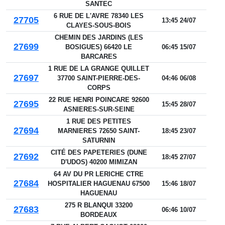
SANTEC
6 RUE DE L'AVRE 78340 LES
27705
13:45 24/07
CLAYES-SOUS-BOIS
CHEMIN DES JARDINS (LES
27699
BOSIGUES) 66420 LE
06:45 15/07
BARCARES
1 RUE DE LA GRANGE QUILLET
27697
37700 SAINT-PIERRE-DES-
04:46 06/08
CORPS
22 RUE HENRI POINCARE 92600
27695
15:45 28/07
ASNIERES-SUR-SEINE
1 RUE DES PETITES
27694
MARNIERES 72650 SAINT-
18:45 23/07
SATURNIN
CITÉ DES PAPETERIES (DUNE
27692
18:45 27/07
D'UDOS) 40200 MIMIZAN
64 AV DU PR LERICHE CTRE
27684
HOSPITALIER HAGUENAU 67500
15:46 18/07
HAGUENAU
275 R BLANQUI 33200
27683
06:46 10/07
BORDEAUX