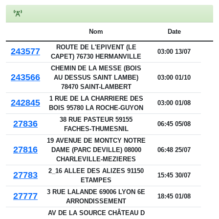
Nom
Date
ROUTE DE L'EPIVENT (LE
243577
03:00 13/07
CAPET) 76730 HERMANVILLE
CHEMIN DE LA MESSE (BOIS
243566
AU DESSUS SAINT LAMBE)
03:00 01/10
78470 SAINT-LAMBERT
1 RUE DE LA CHARRIERE DES
242845
03:00 01/08
BOIS 95780 LA ROCHE-GUYON
38 RUE PASTEUR 59155
27836
06:45 05/08
FACHES-THUMESNIL
19 AVENUE DE MONTCY NOTRE
27816
DAME (PARC DEVILLE) 08000
06:48 25/07
CHARLEVILLE-MEZIERES
2_16 ALLEE DES ALIZES 91150
27783
15:45 30/07
ETAMPES
3 RUE LALANDE 69006 LYON 6E
27777
18:45 01/08
ARRONDISSEMENT
AV DE LA SOURCE CHÂTEAU D