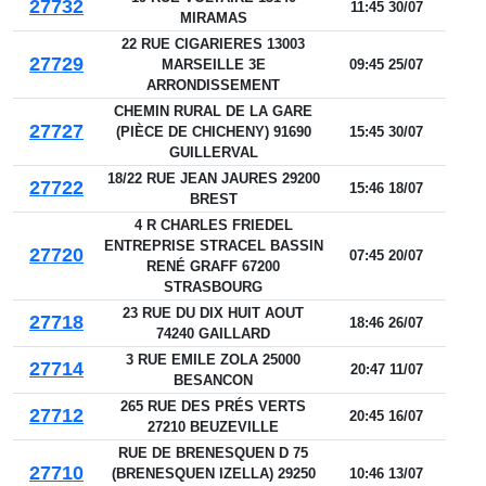
27732
11:45 30/07
MIRAMAS
22 RUE CIGARIERES 13003
27729
MARSEILLE 3E
09:45 25/07
ARRONDISSEMENT
CHEMIN RURAL DE LA GARE
27727
(PIÈCE DE CHICHENY) 91690
15:45 30/07
GUILLERVAL
18/22 RUE JEAN JAURES 29200
27722
15:46 18/07
BREST
4 R CHARLES FRIEDEL
ENTREPRISE STRACEL BASSIN
27720
07:45 20/07
RENÉ GRAFF 67200
STRASBOURG
23 RUE DU DIX HUIT AOUT
27718
18:46 26/07
74240 GAILLARD
3 RUE EMILE ZOLA 25000
27714
20:47 11/07
BESANCON
265 RUE DES PRÉS VERTS
27712
20:45 16/07
27210 BEUZEVILLE
RUE DE BRENESQUEN D 75
27710
(BRENESQUEN IZELLA) 29250
10:46 13/07