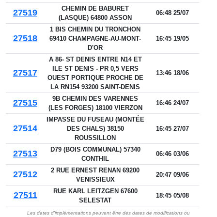
CHEMIN DE BABURET
27519
06:48 25/07
(LASQUE) 64800 ASSON
1 BIS CHEMIN DU TRONCHON
27518
69410 CHAMPAGNE-AU-MONT-
16:45 19/05
D'OR
A 86- ST DENIS ENTRE N14 ET
ILE ST DENIS - PR 0,5 VERS
27517
13:46 18/06
OUEST PORTIQUE PROCHE DE
LA RN154 93200 SAINT-DENIS
9B CHEMIN DES VARENNES
27515
16:46 24/07
(LES FORGES) 18100 VIERZON
IMPASSE DU FUSEAU (MONTÉE
27514
DES CHALS) 38150
16:45 27/07
ROUSSILLON
D79 (BOIS COMMUNAL) 57340
27513
06:46 03/06
CONTHIL
2 RUE ERNEST RENAN 69200
27512
20:47 09/06
VENISSIEUX
RUE KARL LEITZGEN 67600
27511
18:45 05/08
SELESTAT
Les dates d'implémentations peuvent être des dates de modifications ou