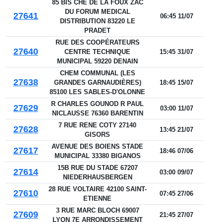
85 BIS CHE DE LA FOUX ZAC
DU FORUM MEDICAL
27641
06:45 11/07
DISTRIBUTION 83220 LE
PRADET
RUE DES COOPÉRATEURS
27640
CENTRE TECHNIQUE
15:45 31/07
MUNICIPAL 59220 DENAIN
CHEM COMMUNAL (LES
27638
GRANDES GARNAUDIÈRES)
18:45 15/07
85100 LES SABLES-D'OLONNE
R CHARLES GOUNOD R PAUL
27629
03:00 11/07
NICLAUSSE 76360 BARENTIN
7 RUE RENE COTY 27140
27628
13:45 21/07
GISORS
AVENUE DES BOIENS STADE
27617
18:46 07/06
MUNICIPAL 33380 BIGANOS
15B RUE DU STADE 67207
27614
03:00 09/07
NIEDERHAUSBERGEN
28 RUE VOLTAIRE 42100 SAINT-
27610
07:45 27/06
ETIENNE
3 RUE MARC BLOCH 69007
27609
21:45 27/07
LYON 7E ARRONDISSEMENT