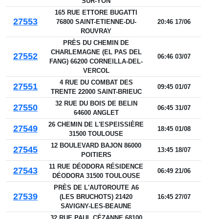
SUR-YON
165 RUE ETTORE BUGATTI
27553
76800 SAINT-ETIENNE-DU-
20:46 17/06
ROUVRAY
PRÈS DU CHEMIN DE
CHARLEMAGNE (EL PAS DEL
27552
06:46 03/07
FANG) 66200 CORNEILLA-DEL-
VERCOL
4 RUE DU COMBAT DES
27551
09:45 01/07
TRENTE 22000 SAINT-BRIEUC
32 RUE DU BOIS DE BELIN
27550
06:45 31/07
64600 ANGLET
26 CHEMIN DE L'ESPEISSIÈRE
27549
18:45 01/08
31500 TOULOUSE
12 BOULEVARD BAJON 86000
27545
13:45 18/07
POITIERS
11 RUE DÉODORA RÉSIDENCE
27543
06:49 21/06
DÉODORA 31500 TOULOUSE
PRÈS DE L'AUTOROUTE A6
27539
(LES BRUCHOTS) 21420
16:45 27/07
SAVIGNY-LES-BEAUNE
32 RUE PAUL CÉZANNE 68100