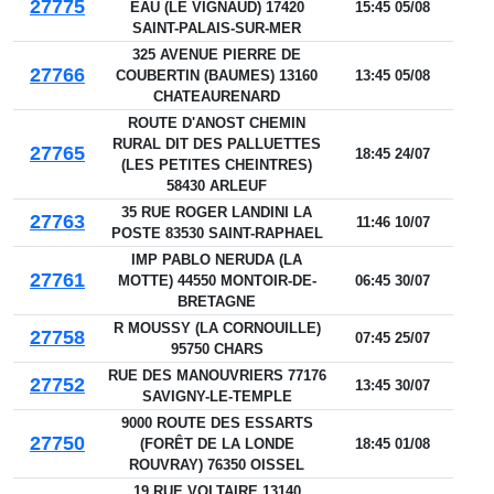
27775
EAU (LE VIGNAUD) 17420
15:45 05/08
SAINT-PALAIS-SUR-MER
325 AVENUE PIERRE DE
27766
COUBERTIN (BAUMES) 13160
13:45 05/08
CHATEAURENARD
ROUTE D'ANOST CHEMIN
RURAL DIT DES PALLUETTES
27765
18:45 24/07
(LES PETITES CHEINTRES)
58430 ARLEUF
35 RUE ROGER LANDINI LA
27763
11:46 10/07
POSTE 83530 SAINT-RAPHAEL
IMP PABLO NERUDA (LA
27761
MOTTE) 44550 MONTOIR-DE-
06:45 30/07
BRETAGNE
R MOUSSY (LA CORNOUILLE)
27758
07:45 25/07
95750 CHARS
RUE DES MANOUVRIERS 77176
27752
13:45 30/07
SAVIGNY-LE-TEMPLE
9000 ROUTE DES ESSARTS
27750
(FORÊT DE LA LONDE
18:45 01/08
ROUVRAY) 76350 OISSEL
19 RUE VOLTAIRE 13140