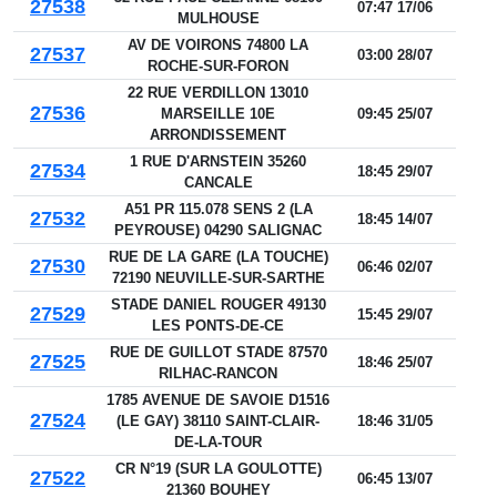
27538
07:47 17/06
MULHOUSE
AV DE VOIRONS 74800 LA
27537
03:00 28/07
ROCHE-SUR-FORON
22 RUE VERDILLON 13010
27536
MARSEILLE 10E
09:45 25/07
ARRONDISSEMENT
1 RUE D'ARNSTEIN 35260
27534
18:45 29/07
CANCALE
A51 PR 115.078 SENS 2 (LA
27532
18:45 14/07
PEYROUSE) 04290 SALIGNAC
RUE DE LA GARE (LA TOUCHE)
27530
06:46 02/07
72190 NEUVILLE-SUR-SARTHE
STADE DANIEL ROUGER 49130
27529
15:45 29/07
LES PONTS-DE-CE
RUE DE GUILLOT STADE 87570
27525
18:46 25/07
RILHAC-RANCON
1785 AVENUE DE SAVOIE D1516
27524
(LE GAY) 38110 SAINT-CLAIR-
18:46 31/05
DE-LA-TOUR
CR N°19 (SUR LA GOULOTTE)
27522
06:45 13/07
21360 BOUHEY